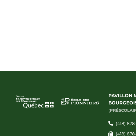
PAVILLON 
BOURGEOI
(PRÉSCOLAIR
(418) 878
(418) 878