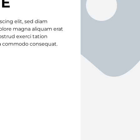
TE
cing elit, sed diam
olore magna aliquam erat
strud exerci tation
x ea commodo consequat.