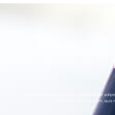
Lorem ipsum dolor sit amet, consectetuer adipi
enim ad minim veniam, quis no