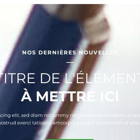
NOS DERNIÈRES NOUVELLES
TITRE DE L'ÉLÉMEN
À METTRE ICI
scing elit, sed diam nonummy nibh euismod tincidunt ut laor
strud exerci tation ullamcorper suscipit lobortis nisl ut al