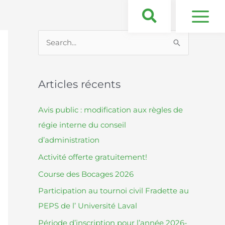
S
e
a
Articles récents
r
c
Avis public : modification aux règles de
h
régie interne du conseil
f
d’administration
o
Activité offerte gratuitement!
r
Course des Bocages 2026
:
Participation au tournoi civil Fradette au
PEPS de l’ Université Laval
Période d’inscription pour l’année 2026-