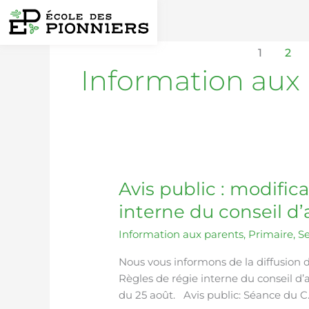
Aller
au
contenu
1
2
Information aux
Avis public : modific
Avis
public
interne du conseil d
:
Information aux parents
,
Primaire
,
S
modification
aux
Nous vous informons de la diffusion 
règles
Règles de régie interne du conseil d’
de
du 25 août. Avis public: Séance du 
régie