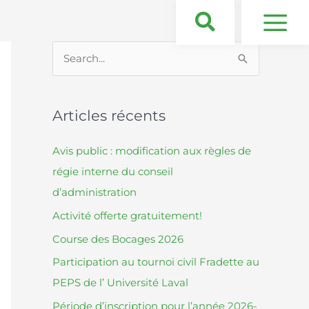
S
e
a
Articles récents
r
c
Avis public : modification aux règles de
h
régie interne du conseil
f
d’administration
o
Activité offerte gratuitement!
r
Course des Bocages 2026
:
Participation au tournoi civil Fradette au
PEPS de l’ Université Laval
Période d’inscription pour l’année 2026-