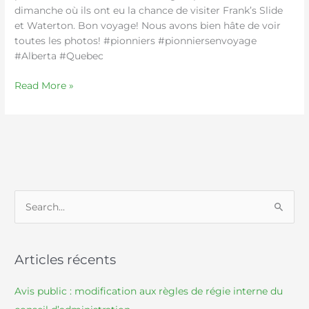
dimanche où ils ont eu la chance de visiter Frank’s Slide
et Waterton. Bon voyage! Nous avons bien hâte de voir
toutes les photos! #pionniers #pionniersenvoyage
#Alberta #Quebec
Read More »
S
e
a
Articles récents
r
c
Avis public : modification aux règles de régie interne du
h