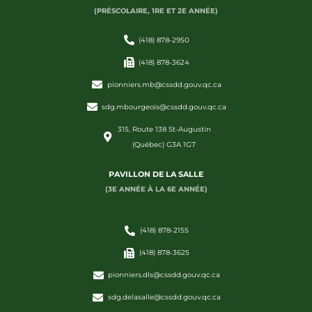
(PRÉSCOLAIRE, 1RE ET 2E ANNÉE)
(418) 878-2950
(418) 878-3624
pionniers.mb@cssdd.gouv.qc.ca
sdg.mbourgeois@cssdd.gouv.qc.ca
315, Route 138 St-Augustin
(Québec) G3A 1G7
PAVILLON DE LA SALLE
(3E ANNÉE À LA 6E ANNÉE)
(418) 878-2155
(418) 878-3625
pionniers.dls@cssdd.gouv.qc.ca
sdg.delasalle@cssdd.gouv.qc.ca