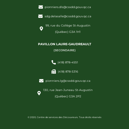
pionniers.dls@cssdd.gouv.qc.ca
sdg.delasalle@cssdd.gouv.qc.ca
99, rue du Collège St-Augustin
(Québec) G3A 1H1
PAVILLON LAURE-GAUDREAULT
(SECONDAIRE)
(418) 878-4551
(418) 878-5316
pionniers.lg@cssdd.gouv.qc.ca
130, rue Jean-Juneau St-Augustin
(Québec) G3A 2P2
© 2020, Centre de services des Découvreurs. Tous droits réservés