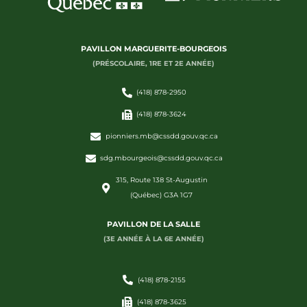
PAVILLON MARGUERITE-BOURGEOIS
(PRÉSCOLAIRE, 1RE ET 2E ANNÉE)
(418) 878-2950
(418) 878-3624
pionniers.mb@cssdd.gouv.qc.ca
sdg.mbourgeois@cssdd.gouv.qc.ca
315, Route 138 St-Augustin
(Québec) G3A 1G7
PAVILLON DE LA SALLE
(3E ANNÉE À LA 6E ANNÉE)
(418) 878-2155
(418) 878-3625