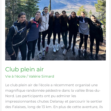
Club plein air
Vie à l'école
/
Valérie Simard
Le club plein air de l’école a récemment organisé une
magnifique randonnée pédestre dans la vallée Bras-du-
Nord. Les participants ont pu admirer les
impressionnantes chutes Delanay et parcourir le sentier
des Falaises, long de 13 km. En plus de cette aventure, ils