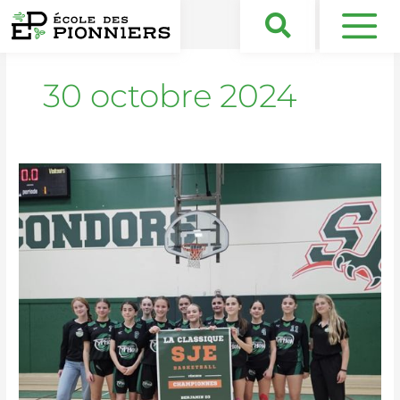
Aller
au
contenu
30 octobre 2024
Basket
/
équipes
féminines