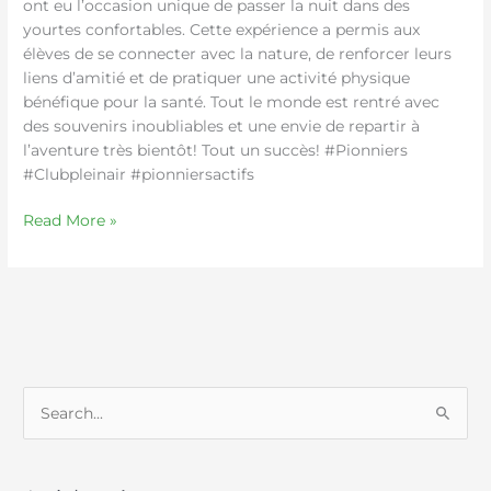
ont eu l’occasion unique de passer la nuit dans des
yourtes confortables. Cette expérience a permis aux
élèves de se connecter avec la nature, de renforcer leurs
liens d’amitié et de pratiquer une activité physique
bénéfique pour la santé. Tout le monde est rentré avec
des souvenirs inoubliables et une envie de repartir à
l’aventure très bientôt! Tout un succès! #Pionniers
#Clubpleinair #pionniersactifs
Read More »
S
e
a